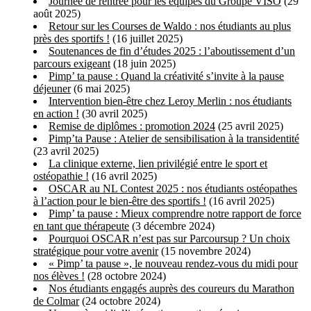
Journée de rentrée pour les équipes du Groupe VISO
(29
août 2025)
Retour sur les Courses de Waldo : nos étudiants au plus
près des sportifs !
(16 juillet 2025)
Soutenances de fin d’études 2025 : l’aboutissement d’un
parcours exigeant
(18 juin 2025)
Pimp’ ta pause : Quand la créativité s’invite à la pause
déjeuner
(6 mai 2025)
Intervention bien-être chez Leroy Merlin : nos étudiants
en action !
(30 avril 2025)
Remise de diplômes : promotion 2024
(25 avril 2025)
Pimp’ta Pause : Atelier de sensibilisation à la transidentité
(23 avril 2025)
La clinique externe, lien privilégié entre le sport et
ostéopathie !
(16 avril 2025)
OSCAR au NL Contest 2025 : nos étudiants ostéopathes
à l’action pour le bien-être des sportifs !
(16 avril 2025)
Pimp’ ta pause : Mieux comprendre notre rapport de force
en tant que thérapeute
(3 décembre 2024)
Pourquoi OSCAR n’est pas sur Parcoursup ? Un choix
stratégique pour votre avenir
(15 novembre 2024)
« Pimp’ ta pause », le nouveau rendez-vous du midi pour
nos élèves !
(28 octobre 2024)
Nos étudiants engagés auprès des coureurs du Marathon
de Colmar
(24 octobre 2024)