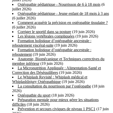
Ostéopathie pédiatrique - Nourrisson de 6 à 18 mois
(6
juillet 2026)
Ostéopathie pédiatrique - Jeune enfant de 18 mois à 3 ans
(6 juillet 2026)
Comment acquérir la précision en ostéopathie tissulaire ?
(6 juillet 2026)
Corriger le sportif dans sa posture
(19 juin 2026)
Les lésions vertébrales compliquées
(19 juin 2026)
Formation holistique d’ostéopathie ancestrale :
reboutement viscéral-suite
(19 juin 2026)
Formation holistique d’ostéopathie ancestrale :
reboutement
(19 juin 2026)
Anatomie, Biomécanique et Techniques correctives du
membre inférieur
(19 juin 2026)
La Micronutrition Appliquée : Alimentation-Santé et
Correction des Déséquilibres
(19 juin 2026)
Le Whiplash Revisité : Whiplash médical et
WhiplashInjury Ostéopathique
(19 juin 2026)
La consultation du nourrisson par l’ostéopathe
(18 juin
2026)
Ostéopathie du sport
(18 juin 2026)
Préparation mentale pour mieux gérer les situations
difficiles
(18 juin 2026)
Prévention et secours civiques de niveau 1 PSC1
(17 juin