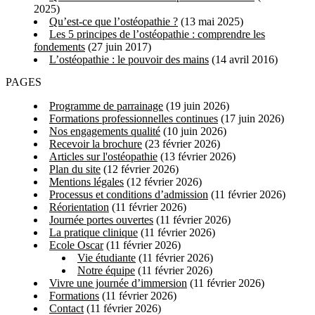
2025)
Qu’est-ce que l’ostéopathie ?
(13 mai 2025)
Les 5 principes de l’ostéopathie : comprendre les
fondements
(27 juin 2017)
L’ostéopathie : le pouvoir des mains
(14 avril 2016)
PAGES
Programme de parrainage
(19 juin 2026)
Formations professionnelles continues
(17 juin 2026)
Nos engagements qualité
(10 juin 2026)
Recevoir la brochure
(23 février 2026)
Articles sur l'ostéopathie
(13 février 2026)
Plan du site
(12 février 2026)
Mentions légales
(12 février 2026)
Processus et conditions d’admission
(11 février 2026)
Réorientation
(11 février 2026)
Journée portes ouvertes
(11 février 2026)
La pratique clinique
(11 février 2026)
Ecole Oscar
(11 février 2026)
Vie étudiante
(11 février 2026)
Notre équipe
(11 février 2026)
Vivre une journée d’immersion
(11 février 2026)
Formations
(11 février 2026)
Contact
(11 février 2026)