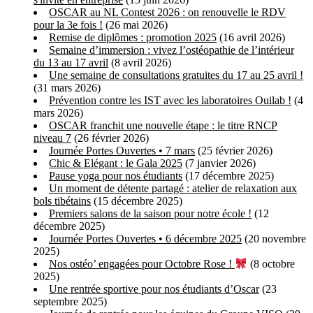
OSCAR au NL Contest 2026 : on renouvelle le RDV
pour la 3e fois !
(26 mai 2026)
Remise de diplômes : promotion 2025
(16 avril 2026)
Semaine d’immersion : vivez l’ostéopathie de l’intérieur
du 13 au 17 avril
(8 avril 2026)
Une semaine de consultations gratuites du 17 au 25 avril !
(31 mars 2026)
Prévention contre les IST avec les laboratoires Ouilab !
(4
mars 2026)
OSCAR franchit une nouvelle étape : le titre RNCP
niveau 7
(26 février 2026)
Journée Portes Ouvertes • 7 mars
(25 février 2026)
Chic & Elégant : le Gala 2025
(7 janvier 2026)
Pause yoga pour nos étudiants
(17 décembre 2025)
Un moment de détente partagé : atelier de relaxation aux
bols tibétains
(15 décembre 2025)
Premiers salons de la saison pour notre école !
(12
décembre 2025)
Journée Portes Ouvertes • 6 décembre 2025
(20 novembre
2025)
Nos ostéo’ engagées pour Octobre Rose !
(8 octobre
2025)
Une rentrée sportive pour nos étudiants d’Oscar
(23
septembre 2025)