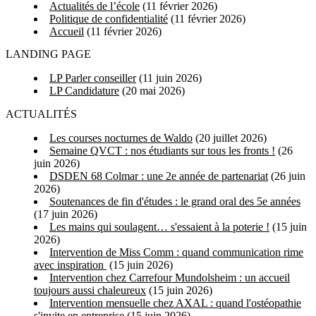
Actualités de l’école
(11 février 2026)
Politique de confidentialité
(11 février 2026)
Accueil
(11 février 2026)
LANDING PAGE
LP Parler conseiller
(11 juin 2026)
LP Candidature
(20 mai 2026)
ACTUALITÉS
Les courses nocturnes de Waldo
(20 juillet 2026)
Semaine QVCT : nos étudiants sur tous les fronts !
(26
juin 2026)
DSDEN 68 Colmar : une 2e année de partenariat
(26 juin
2026)
Soutenances de fin d'études : le grand oral des 5e années
(17 juin 2026)
Les mains qui soulagent… s'essaient à la poterie !
(15 juin
2026)
Intervention de Miss Comm : quand communication rime
avec inspiration
(15 juin 2026)
Intervention chez Carrefour Mundolsheim : un accueil
toujours aussi chaleureux
(15 juin 2026)
Intervention mensuelle chez AXAL : quand l'ostéopathie
s'invite en entreprise
(15 juin 2026)