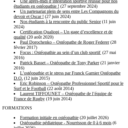
Une après-midi d’intégration sportive réussie pour nos
étudiants en ostéopathie !
(27 septembre 2024)
Un partenariat plein de sens entre Les Compagnons du
devoir et Oscar !
(27 juin 2024)
Nos étudiants à la rencontre du public Senior
(11 juin
2024)
Certification Qualiopi – Un gage d’excellence et de
qualité
(20 août 2020)
Paul Dorochenko – Ostéopathe de Roger Federer
(28
février 2017)
Focus : Ostéopathie au sein d’un club sportif
(27 mai
2016)
Patrick Basset – Ostéopathe de Tony Parker
(21 janvier
2016)
L’ostéopathie et le stress par Franck Garnier Ostéopathe
D.O.
(12 juin 2015)
Eric Robinson – Ostéopathe Professionnel Sportif pour le
Surf et le Football
(22 août 2014)
Laurent TIFFOUNET – Ostéopathe de l’équipe de
France de Rugby
(19 juin 2014)
FORMATIONS
Formation initiale en ostéopathie
(20 juillet 2026)
Ostéopathie pédiatrique - Nourrisson de 0 à 6 mois
(6
juillet 2026)